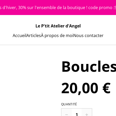
s d'hiver, 30% sur l'ensemble de la boutique !
code promo :
Le P'tit Atelier d'Angel
Accueil
Articles
À propos de moi
Nous contacter
Boucle
20,00 €
QUANTITÉ